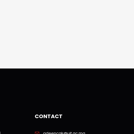
CONTACT
E
adeencgk@uit.ac.ma