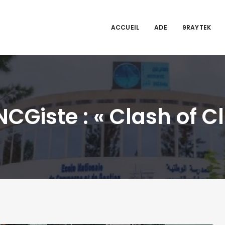
ACCUEIL
ADE
9RAYTEK
CGiste : « Clash of C